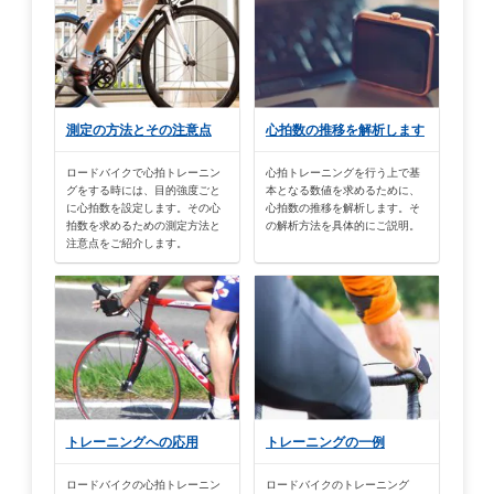
測定の方法とその注意点
心拍数の推移を解析します
ロードバイクで心拍トレーニン
心拍トレーニングを行う上で基
グをする時には、目的強度ごと
本となる数値を求めるために、
に心拍数を設定します。その心
心拍数の推移を解析します。そ
拍数を求めるための測定方法と
の解析方法を具体的にご説明。
注意点をご紹介します。
トレーニングへの応用
トレーニングの一例
ロードバイクの心拍トレーニン
ロードバイクのトレーニング