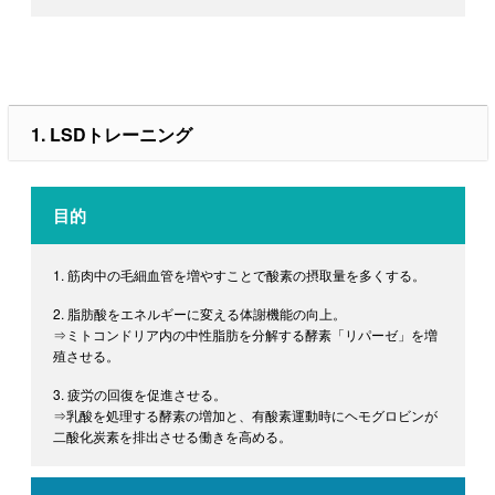
1. LSDトレーニング
目的
1. 筋肉中の毛細血管を増やすことで酸素の摂取量を多くする。
2. 脂肪酸をエネルギーに変える体謝機能の向上。
⇒ミトコンドリア内の中性脂肪を分解する酵素「リパーゼ」を増
殖させる。
3. 疲労の回復を促進させる。
⇒乳酸を処理する酵素の増加と、有酸素運動時にヘモグロビンが
二酸化炭素を排出させる働きを高める。