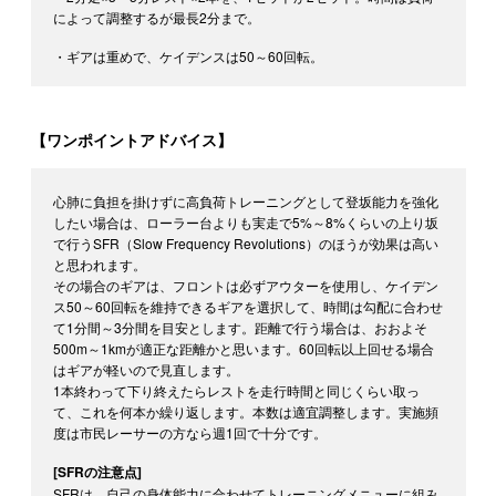
によって調整するが最長2分まで。
・ギアは重めで、ケイデンスは50～60回転。
【ワンポイントアドバイス】
心肺に負担を掛けずに高負荷トレーニングとして登坂能力を強化
したい場合は、ローラー台よりも実走で5%～8%くらいの上り坂
で行うSFR（Slow Frequency Revolutions）のほうが効果は高い
と思われます。
その場合のギアは、フロントは必ずアウターを使用し、ケイデン
ス50～60回転を維持できるギアを選択して、時間は勾配に合わせ
て1分間～3分間を目安とします。距離で行う場合は、おおよそ
500m～1kmが適正な距離かと思います。60回転以上回せる場合
はギアが軽いので見直します。
1本終わって下り終えたらレストを走行時間と同じくらい取っ
て、これを何本か繰り返します。本数は適宜調整します。実施頻
度は市民レーサーの方なら週1回で十分です。
[SFRの注意点]
SFRは、自己の身体能力に合わせてトレーニングメニューに組み