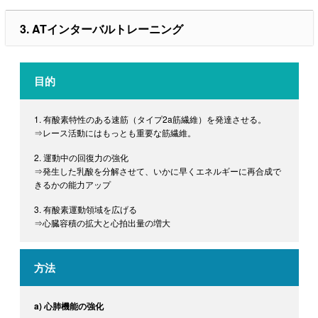
3. ATインターバルトレーニング
目的
1. 有酸素特性のある速筋（タイプ2a筋繊維）を発達させる。
⇒レース活動にはもっとも重要な筋繊維。
2. 運動中の回復力の強化
⇒発生した乳酸を分解させて、いかに早くエネルギーに再合成で
きるかの能力アップ
3. 有酸素運動領域を広げる
⇒心臓容積の拡大と心拍出量の増大
方法
a) 心肺機能の強化