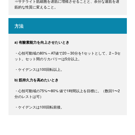
⇒サテライト筋細胞を遅筋に増殖させることと、余分な速筋を遅
筋的な性質に変えること。
方法
a) 有酸素能力を向上させたいとき
・心拍可動域の80%～AT値で20～30分を1セットとして、2～3セ
ット。セット間のリカバリーは5分以上。
・ケイデンスは100回転以上。
b) 筋持久力を高めたいとき
・心拍可動域の75%〜80% 値で1時間以上を目標に。（数回1〜2
分のレストは可）
・ケイデンスは100回転前後。