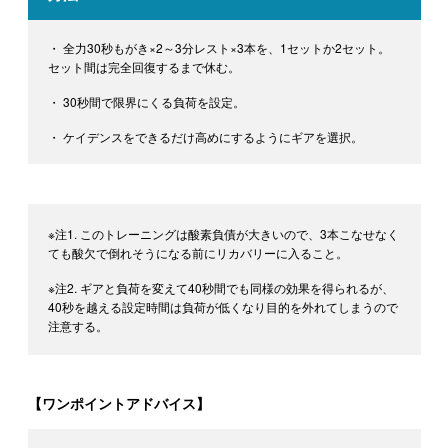
・ 全力30秒もがき×2～3分レスト×3本を、1セットか2セット。
セット間は完全回復するまで休む。
・ 30秒間で限界にくる負荷を設定。
・ ケイデンスをできるだけ高めにするようにギアを選択。
※注1. このトレーニングは酸素負債が大きいので、3本こなせなく
ても酸欠で倒れそうになる前にリカバリーに入ること。
※注2. ギアと負荷を変えて40秒間でも同様の効果を得られるが、
40秒を越える設定時間は負荷が低くなり目的を外れてしまうので
注意する。
【ワンポイントアドバイス】