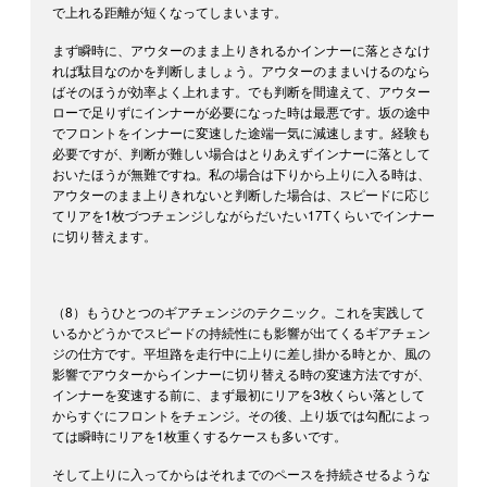
で上れる距離が短くなってしまいます。
まず瞬時に、アウターのまま上りきれるかインナーに落とさなけ
れば駄目なのかを判断しましょう。アウターのままいけるのなら
ばそのほうが効率よく上れます。でも判断を間違えて、アウター
ローで足りずにインナーが必要になった時は最悪です。坂の途中
でフロントをインナーに変速した途端一気に減速します。経験も
必要ですが、判断が難しい場合はとりあえずインナーに落として
おいたほうが無難ですね。私の場合は下りから上りに入る時は、
アウターのまま上りきれないと判断した場合は、スピードに応じ
てリアを1枚づつチェンジしながらだいたい17Tくらいでインナー
に切り替えます。
（8）もうひとつのギアチェンジのテクニック。これを実践して
いるかどうかでスピードの持続性にも影響が出てくるギアチェン
ジの仕方です。平坦路を走行中に上りに差し掛かる時とか、風の
影響でアウターからインナーに切り替える時の変速方法ですが、
インナーを変速する前に、まず最初にリアを3枚くらい落として
からすぐにフロントをチェンジ。その後、上り坂では勾配によっ
ては瞬時にリアを1枚重くするケースも多いです。
そして上りに入ってからはそれまでのペースを持続させるような