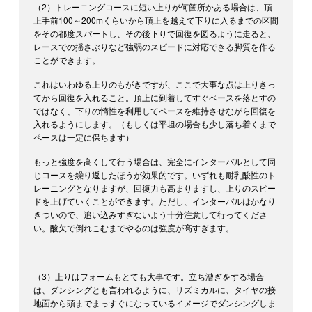
（2）トレーニングコースに短い上りが何箇所かある場合は、頂
上手前100～200mくらいから頂上を越えて下りに入るまでの区間
をその都度スパートし、その後下りで回復を図るように走ると、
レースでの揺さぶりなど強弱のスピードに対応できる脚質を作る
ことができます。
これはいわゆる上りのもがきですが、ここで大事な点は上りきっ
てから回復を入れること。頂上に到着してすぐペースを落とすの
ではなく、下りの惰性を利用してペースを維持させながら回復を
入れるようにします。（もしくは平坦の場合も少し落ち着くまで
ペースは一定に保ちます）
もっと強度を高くして行う場合は、完全にインターバルとして同
じコースを繰り返したほうが効果的です。いずれも耐乳酸性のト
レーニングとなりますが、回復力も高まりますし、上りのスピー
ドを上げていくことができます。ただし、インターバルはかなり
きついので、追い込みすぎないよう十分注意して行ってくださ
い。酸欠で倒れこむまでやるのは強度が高すぎます。
（3）上りはフォームもとても大事です。立ち漕ぎをする場合
は、ダンシングとも言われるように、リズミカルに、タイヤの接
地面から頭までまっすぐになっているイメージでダンシングしま