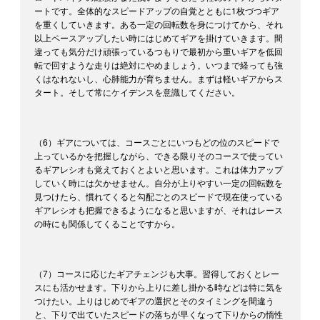
ートです。全体的なスピードアップの自覚とともに1枚づつギア
を重くしていきます。ある一定の回転数を身につけてから、それ
以上ペースアップしたい時にはじめてギアを掛けていきます。間
違っても気分だけ頑張っているつもりで最初から重いギアを低回
転で回すような走りは絶対にやめましょう。いつまで経っても強
くはなれないし、心肺能力が育ちません。まずは軽いギアからス
タート。そして常にケイデンスを意識してください。
（6）ギアについては、コースごとにいつもどの位のスピードで
上っているかを把握しながら、できる限りそのコースで使ってい
るギアレシオも覚えておくとよいと思います。これは体力アップ
していく時には欠かせません。自分が上りやすい一定の回転数を
見つけたら、慣れてくると勾配ごとのスピードで現在使っている
ギアレシオも把握できるようになると思いますが、それはレース
の時にも関係してくることですから。
（7）コースに応じたギアチェンジも大事。習得しておくとレー
スにも活かせます。下りから上りに差し掛かる時などは特に気を
つけたい。上りはじめでギアの選択とそのタイミングを間違う
と、下りで出ていたスピードの落ちが早くなって下りからの惰性