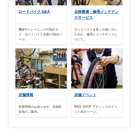
ロードバイク Q&A
点検整備・修理メンテナン
スサービス
機材やトレーニングの悩みな
ロードバイクを長くお使い頂く
ど、ロードバイク全般のQ&Aペ
ために、修理とメンテナンスに
ージ。
ついて。
店舗情報
店舗イベント
営業時間のお知らせや、店舗所
BIKE SHOP アティックのイベ
在地のご案内。
ント紹介ページ。