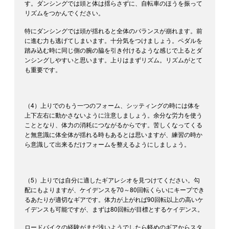
す。ダンシングでは頭と体は揺らさずに、自転車のほうを振って
リズムをつかんでください。
特にダンシングでは頭が揺れると全体のバランスが崩れます。前
に進む力も逃げてしまいます。十分気をつけましょう。ペダルを
踏み込む時に同じ側の腕の脇を引き付けるような感じで上るとダ
ンシングしやすいと思います。上りはまずリズム。リズムがとて
も重要です。
（4）上りでのもう一つのフォーム、シッティングの時には体を
上下左右に動かさないように注意しましょう。余分な労力を使う
こととなり、体力の消耗につながるからです。苦しくなってくる
と無意識に体全体が揺れる時もあるとは思いますが、練習の時か
ら意識して出来るだけフォームを整えるようにしましょう。
（5）上りでは自分に適したギアレシオを見つけてください。勾
配にもよりますが、ケイデンスを70～80回転くらいにキープでき
るあたりが適切なギアです。体力が上がれば90回転以上の高いケ
イデンスも可能ですが、まずは80回転が目標とするケイデンス。
ロードバイクの経験がまだ浅いようでしたら軽めのギアからスタ