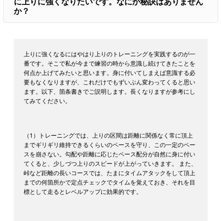
に上りに強くなりたいです。なにか秘訣はありません
か？
上りに強くなるにはやはり上りのトレーニングを実践するのが一
番です。そこで私が今まで練習の時から意識し続けてきたことを
何点か上げてみたいと思います。身に付いてしまえば意識する必
要もなくなりますが、これだけでもずいぶん変わってくると思い
ます。以下、箇条書きでご説明します。長くなりますが参考にし
てみてください。
（1）トレーニングでは、上りの区間は距離に関係なく常に頂上
までギリギリ維持できるくらいのペースを守り、この一定のペー
スを崩さない。勾配や距離に応じたペース配分が自然に身に付い
てくると、少しづつ上りのスピードが上がっていきます。 また、
峠など距離の長いコースでは、たまにタイムアタックをして頂上
までの何箇所かで定点チェックでタイムを覚えておき、それを目
標として走るとレベルアップに効果的です。