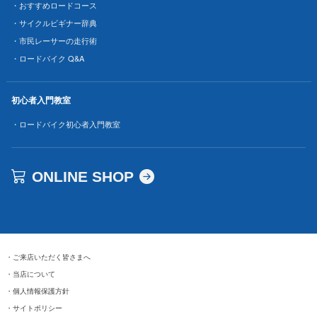
・おすすめロードコース
・サイクルビギナー辞典
・市民レーサーの走行術
・ロードバイク Q&A
初心者入門教室
・ロードバイク初心者入門教室
ONLINE SHOP
・
ご来店いただく皆さまへ
・
当店について
・
個人情報保護方針
・
サイトポリシー