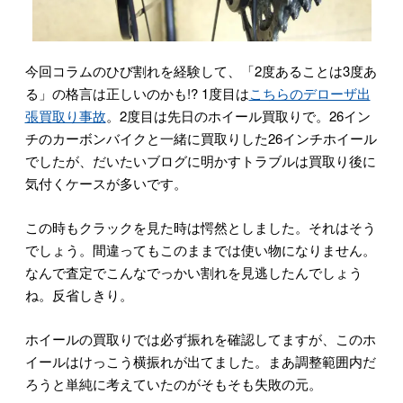
今回コラムのひび割れを経験して、「2度あることは3度あ
る」の格言は正しいのかも!? 1度目は
こちらのデローザ出
張買取り事故
。2度目は先日のホイール買取りで。26イン
チのカーボンバイクと一緒に買取りした26インチホイール
でしたが、だいたいブログに明かすトラブルは買取り後に
気付くケースが多いです。
この時もクラックを見た時は愕然としました。それはそう
でしょう。間違ってもこのままでは使い物になりません。
なんで査定でこんなでっかい割れを見逃したんでしょう
ね。反省しきり。
ホイールの買取りでは必ず振れを確認してますが、このホ
イールはけっこう横振れが出てました。まあ調整範囲内だ
ろうと単純に考えていたのがそもそも失敗の元。