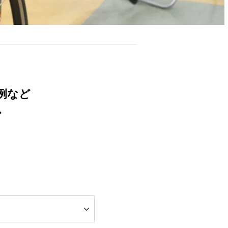
例など
グ