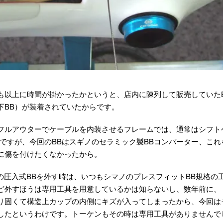
も以上に時間が掛かったかというと、店内に陳列して販売していたB
下BB）が装着されていたからです。
フルアウターでケーブルを内装させるフレームでは、通常はシフト
のですが、今回のBBはスギノのセラミック製BBコンバーター、こ
に傷を付けたくなかったから。
応の圧入式BBを外す時は、いつもシマノのプレスフィットBB規格の
ど外すほうは専用工具を用意しているかは知らないし、数年前に、
り固くて構造上カップの内側にキズが入ってしまったから、今回は
したというわけです。トーケンもその時は専用工具がありませんで